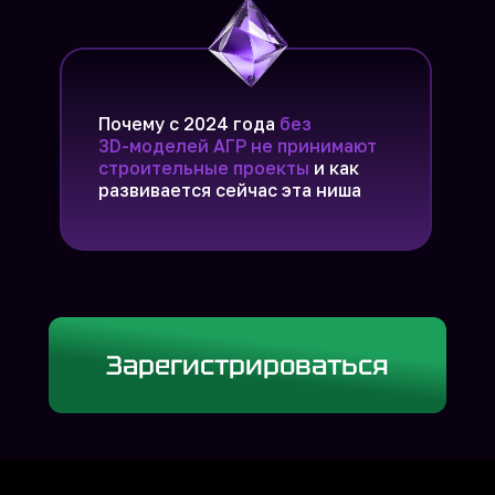
Три ошибки новичков
которые тормозят рост — и как
их избежать
Почему с 2024 года
без
3D-моделей АГР не принимают
Сила системы
строительные проекты
и как
развивается сейчас эта ниша
как правильное обучение экономит
2−3 года и сразу выводит
на уровень востребованного
специалиста
Приходите — будет конкретно,
Зарегистрироваться
с примерами и вариантами
старта уже после вебинара
Зарегистрироваться