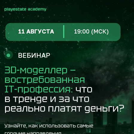
11 АВГУСТА
19:00 (МСК)
ВЕБИНАР
3D-моделлер —
востребованная
IT-профессия:
что
в тренде и за что
реально платят деньги?
Узнайте, как использовать самые
горячие направления
3D-моделирования, чтобы уже сегодня
начать зарабатывать от 100 000₽!
Зарегистрироваться