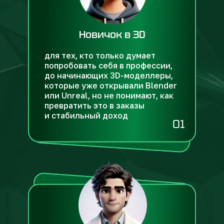
Новичок в 3D
для тех, кто только думает
попробовать себя в профессии,
до начинающих 3D-моделлеры,
Зарегистрируйтесь сейчас и получите
которые уже открывали Blender
полезный бонус — гайд
«Программный
или Unreal, но не понимают, как
арсенал 3D-моделлера»
, который
превратить это в заказы
поможет не тратить время на лишний
и стабильный доход
софт и сразу брать в работу то, что
01
используют профессионалы
Зарегистрироваться на вебинар
Важно:
убедитесь, что данные введены верно —
мы отправим ссылку на вебинар и бонусный гайд
в Telegram