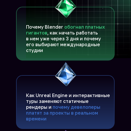
Почему «годами учиться»
в 3D больше не работает
Почему Blender
обогнал платных
гигантов
, как начать работать
в нем уже через 3 дня и почему
главные тренды 2025–2026 (Blender,
его выбирают международные
Unreal, АГР) и как быстро найти
студии
свою нишу
Как выйти на доход
от 100 000 ₽ и выше
Как Unreal Engine и интерактивные
реальные расценки и стратегия
туры заменяют статичные
перехода от учебных проектов
рендеры и
почему девелоперы
к заказам
платят за проекты в реальном
времени