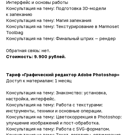
Интерфейс и основы работы
Консультация на тему: Подготовка 3D-модели
к запеканию
+7-981-205-59-05
Консультация на тему: Магия запекания
Консультация на тему: Текстурирование в Marmoset
Toolbag
ООО «ПЛЕЙЭСТЕЙТ-НЕДВИЖИМОСТЬ»,
Консультация на тему: Финальный штрих — рендер
Расчётный счёт: 40 702 810 220 000 296 960, Название
банка:
Обратная связь: нет.
ООО «Банк Точка», БИК: 44 525 104, Корреспондентский
счёт: 30 101 810 745 374 523 392, ИНН: 5 032 378 556, КПП:
Стоимость: 9. 900 рублей.
503 201 001
Тариф «Графический редактор Аdobe Photoshop»
Доступ к материалам: 1 месяц
Консультация на тему: Знакомство: установка,
настройка, интерфейс.
Консультация на тему: Работа с текстурами:
инструменты, техники и основные операции.
Консультация на тему: Цветокоррекция в Photoshop:
улучшение изображений и пост-обработка.
Консультация на тему: Работа с SVG-форматом.
Консультация на тему: Текст, логотипы, оптимизация