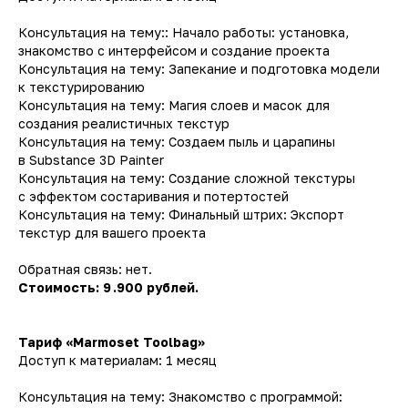
Консультация на тему:: Начало работы: установка,
знакомство с интерфейсом и создание проекта
Консультация на тему: Запекание и подготовка модели
к текстурированию
Консультация на тему: Магия слоев и масок для
создания реалистичных текстур
Консультация на тему: Создаем пыль и царапины
в Substance 3D Painter
Консультация на тему: Создание сложной текстуры
с эффектом состаривания и потертостей
Консультация на тему: Финальный штрих: Экспорт
текстур для вашего проекта
Обратная связь: нет.
info@playestate.academy
Стоимость: 9 .900 рублей.
Оферта
Политика конфиденциальности
Тариф «Marmoset Toolbag»
Доступ к материалам: 1 месяц
Согласие на публикацию отзывов
Согласие на обработку персональных данных
Консультация на тему: Знакомство с программой: