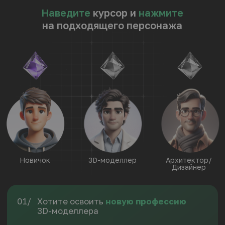
СТАРТ В МИРЕ
ПРОФЕССИОНАЛЬНОЙ
3D-ГРАФИКИ
01
Получите навыки
моделирования
в Blender
02
Научитесь работать
в программе
Unreal Engine
03
Освоите 3D-моделирование для
АГР