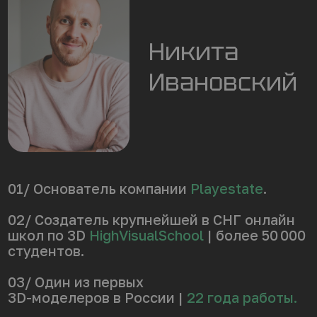
СТУПЕНЬ 2
«Профессия художника
уровней и окружения
в Unreal Engine»
Для кого:
после 1
Длительность:
ступени или
7 недель
со знанием
моделирования
В записи:
39 уроков
Модули:
1. Погружение в Unreal Engine
2. Экстерьеры
3. Ландшафты