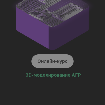
обучения
Затем двигайтесь
в
других
направлениях
Творческая
Родители
Руководители
личность
подростков
арх и 3D студии