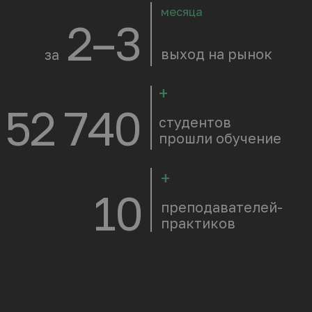
Marmoset
Toolbag
Экспресс-курс
Использование ИИ
в работе начинающего
3D-моделлера
Экспресс-курс
Графический