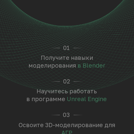
[01]
2 недели стажировки в компании
[02]
Урок по конвертации библиотеки из 3d
max в Blender
[03]
Библиотека моделей
75.000₽
от 6.250₽/12 мес
Записаться на курс
Программа ступени