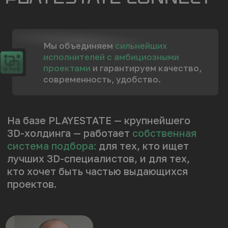
к общению с заказчиками.
Получите знания и навыки
,
необходимые для продвижения своих
услуг и старта успешной карьеры.
Бонусы
Использование ИИ в работе
[01]
начинающего 3D-моделлера.
Экспресс-
Графический редактор
[02]
курсы:
Adobe Photoshop.
[03]
Adobe Substance 3D
painter.
[04]
Marmoset Toolbag.
95.000₽
от 7.920₽/12 мес
Записаться на курс
Программа ступени