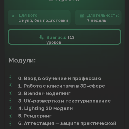
На выходе:
Получите необходимые
теоретические и практические
знания
для уверенной работы над
проектом архитектурно-
градостроительного решения.
Создадите 2 полноценных проекта
для демонстрации навыков работы
в сфере
АГР-визулизации и оформите
в портфолио.
Узнаете требования к моделям АГР
,
научитесь применять различные
пайплайны для создания качественных
и оптимизированных 3D-моделей.
Освоите навыки самостоятельной
проверки проектов
на целостность
и соответствие требованиям
Москомархитектуры.
Бонусы
[01]
Библиотека растительности
от Playestate
[02]
Шаблоны
и готовые файлы для работы