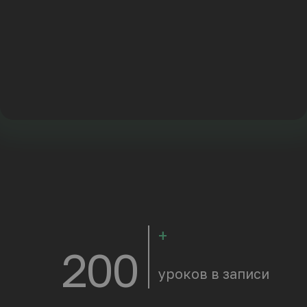
10
преподавателей-
практиков
Экспресс-курс
Adobe Substance
3D Painter
Экспресс-курс