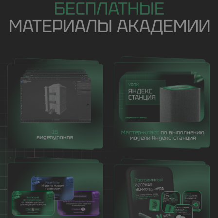
PLAYESTATE CONNECT
Мы объединяем
сильнейших
исполнителей с амбициозными
проектами
и гарантируем качество,
современность, удобство.
На базе PLAYESTATE — крупнейшего
3D-холдинга — работает
собственная
система подбора:
для тех, кто ищет
лучших 3D-специалистов, и для тех,
кто хочет быть частью выдающихся
проектов.
Никита