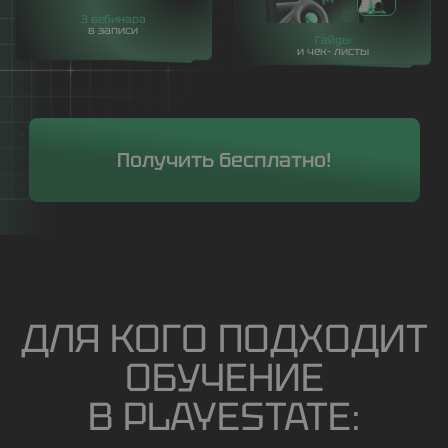
Ивановский
01/ Основатель компании
Playestate
.
02/ Создатель крупнейшей в СНГ онлайн
школ по 3D
HighVisualSchool
| более 50 000
студентов.
03/ Один из первых
3D-моделеров в России |
22 года работы.
04/
Сертифицированный
инструктор
Autodesk.