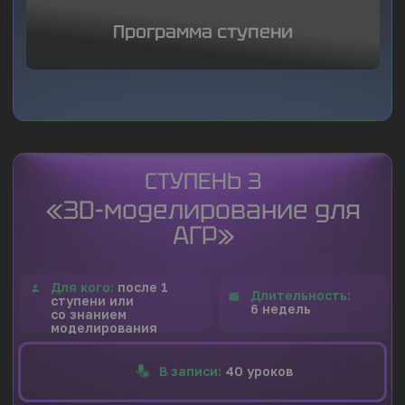
чтобы создавать проекты, полностью
соответствующие требованиям
Москомархитектуры.
195.000₽
135.000₽
Купить
Рассрочка
от 11.250 руб/12 мес