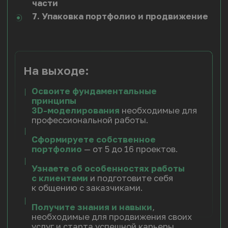
[03]
Доступ в
комьюнити
на 2 месяца
после обучения
[04]
Основные файлы и документы,
необходимые для успешной
реализации проекта
100.000₽
от 8.400₽/12 мес
Записаться на курс
Программа ступени