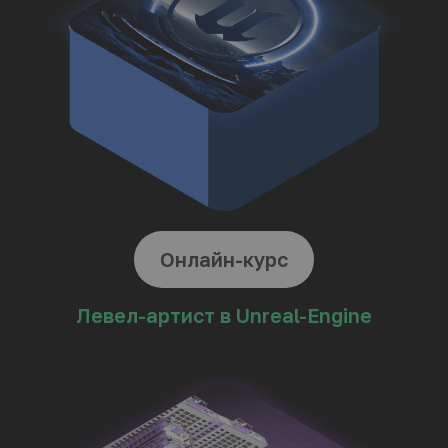
Наведите
курсор и
нажмите
на подходящего персонажа
Новичок
3D-моделлер
Архитектор/
Дизайнер
01/
Хотите освоить
новую профессию
3D-моделлера
02/
Вырасти из новичка в
востребованного
3D-специалиста
03/
Собрать
портфолио
и выйти на доход
от 100 000 руб в месяц
Тогда начните
с Первой ступени