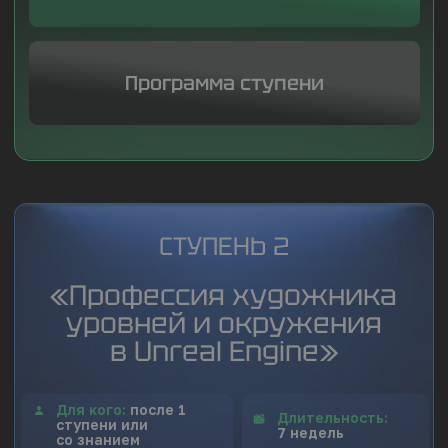
ФОРМАТ:
ДЗ
Проверка ДЗ
Чат с ОС от кураторов
Еженедельные разборы
Еженедельные тематические
вебинары
ТЕМАТИЧЕСКИЕ ВЕБИНАРЫ ОТ:
01/
Действующих
сотрудников компании
02/ Спикеров Академии
03/
Сторонних
профессионалов в сфере 3D