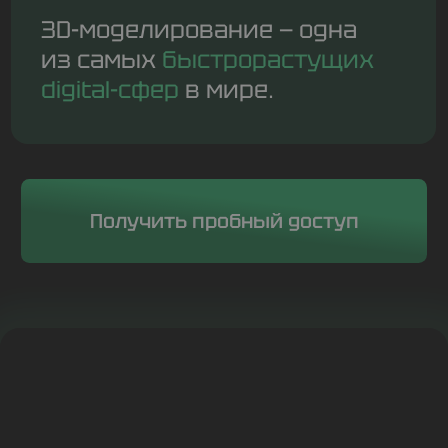
+
200
уроков в записи
месяца
2–3
выход на рынок
за
+
52 740
студентов
прошли обучение
+