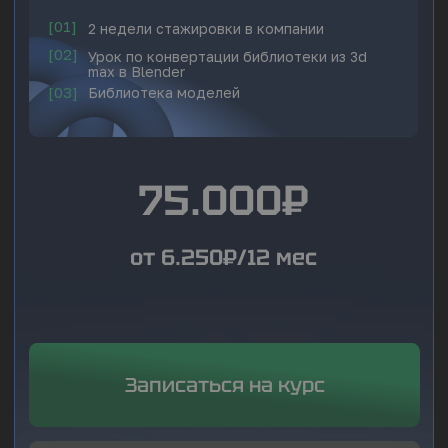
Если вы хотите сосредоточиться
на архитектурной визуализации,
не углубляясь в разработку виртуальных
миров:
Начните с первой ступени, Blender
—
освойте базовое 3D-моделирование
и подготовку моделей для архитектурной
визуализации, заложив прочный
фундамент для работы.
Затем переходите к ступени — АГР
,