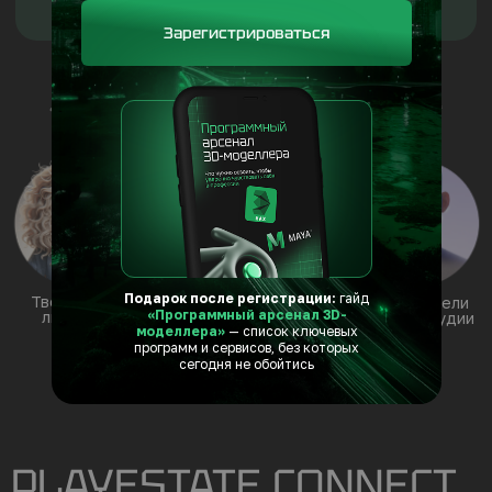
Модули:
Зарегистрироваться
0. Ввод в обучение и профессию
1. Работа с клиентами в 3D-сфере
2. Blender-моделинг
3. UV-развертка и текстурирование
4. Lighting 3D модели
5. Рендеринг
6. Аттестация — защита практической
части
7. Упаковка портфолио и продвижение
Подарок после регистрации:
гайд
«Программный арсенал 3D-
На выходе:
моделлера»
— список ключевых
программ и сервисов, без которых
Освоите фундаментальные
сегодня не обойтись
принципы
3D-моделирования
необходимые для
профессиональной работы.
Сформируете собственное
портфолио
— от 5 до 16 проектов.
Узнаете об особенностях работы
с клиентами
и подготовите себя