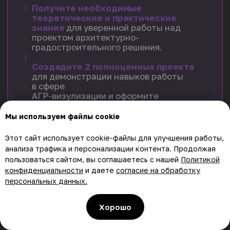
245.000₽
180.000₽
Купить
Рассрочка
Мы используем файлы cookie
от 15.000 руб/12 мес
Этот сайт использует cookie-файлы для улучшения работы,
анализа трафика и персонализации контента. Продолжая
пользоваться сайтом, вы соглашаетесь с нашей
Политикой
конфиденциальности
и даете
согласие на обработку
персональных данных.
Хорошо
БЕСПЛАТНОЕ ОБУЧЕНИЕ
Больше в нашем канале
ОТ АКАДЕМИИ