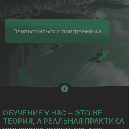
ОБУЧЕНИЕ У НАС — ЭТО НЕ
ТЕОРИЯ, А РЕАЛЬНАЯ ПРАКТИКА
под руководством тех, кто:
делает
цифровые двойники городов
создает
игровые миры
и масштабные
3D-проекты
работает по требованиям
Москомархитектуры