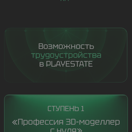
СТУПЕНЬ 3
«3D-моделирование для
АГР»
Для кого:
после 1
Длительность:
ступени или
6 недель
со знанием
моделирования
В записи:
40 уроков
Модули:
1. Старт работы в АГР
2. Работа с текстурами
3. Геометрия. Создание ОКС
4. Свет и коллизия
5. Благоустройство территории
6. Низкополигональная модель
7. Упаковка проекта
8. Аттестационный проект
и сопровождение