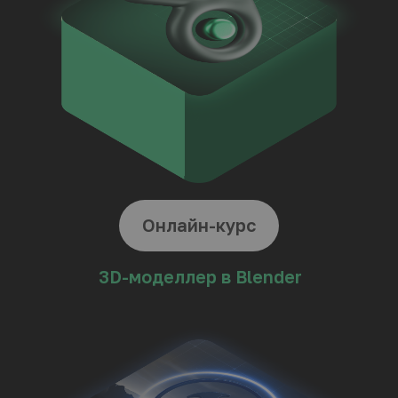
15
Мастер-класс
по выполнению
видеоуроков
модели Яндекс-станция
3 вебинара
в записи
Гайды
и чек- листы
Получить бесплатно!
ДЛЯ КОГО ПОДХОДИТ
ОБУЧЕНИЕ
В PLAYESTATE: