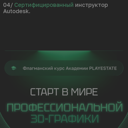
4. Интерьеры
5. Основы программирования
6. Дипломная работа
— защита практической части
На выходе:
Освоите среду разработки Unreal Engine
и научитесь эффективно использовать
инструменты программы.
Создадите 2 полноценных проекта
для
демонстрации навыков работы в Unreal
Engine и оформите в портфолио.
Погрузитесь в создание разнообразных
окружений
, от масштабных экстерьеров
и детализированных ландшафтов
до реалистичных интерьеров.
Получите базовые знания
программирования
, необходимые для
создания интерактивных
и функциональных проектов в Unreal
Engine.
Бонусы