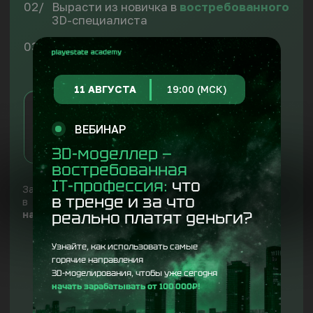
Возможность
11 АВГУСТА
19:00 (МСК)
трудоустройства
в PLAYESTATE
ВЕБИНАР
3D-моделлер —
востребованная
IT-профессия:
что
СТУПЕНЬ 1
в тренде и за что
«Профессия 3D-моделлер
реально платят деньги?
с нуля»
Узнайте, как использовать самые
Для кого:
Длительность:
горячие направления
с нуля, без подготовки
7 недель
3D-моделирования, чтобы уже сегодня
начать зарабатывать от 100 000₽!
В записи:
113
уроков