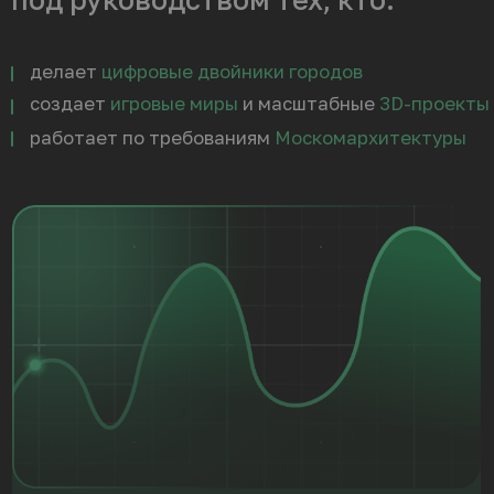
3D-моделирование — одна
из самых
быстрорастущих
digital-сфер
в мире.
Получить пробный доступ