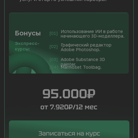
НА ВСЕХ СТУПЕНЯХ
ОБУЧЕНИЯ ВАС ЖДЕТ:
АТТЕСТАЦИЯ И ДОКУМЕНТЫ
О КВАЛИФИКАЦИИ
01/
Сертификат
компании
02/ Возможное
трудоустройство
лучших
учеников