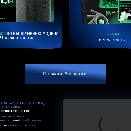
асс
по выполнению модели
Гайды
Яндекс-станция
и чек- листы
Получить бесплатно!
 НАС — ЭТО НЕ ТЕОРИЯ,
 ПРАКТИКА
ством тех, кто:
 двойники городов
 миры
и масштабные
3D-проекты
бованиям
Москомархитектуры