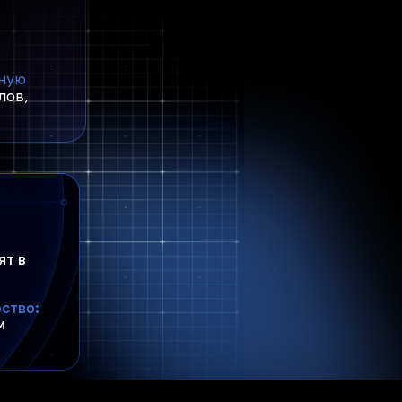
ную
лов,
ят в
ство:
м