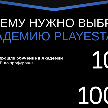
ят с
реальными
навыками
айном и портфолио