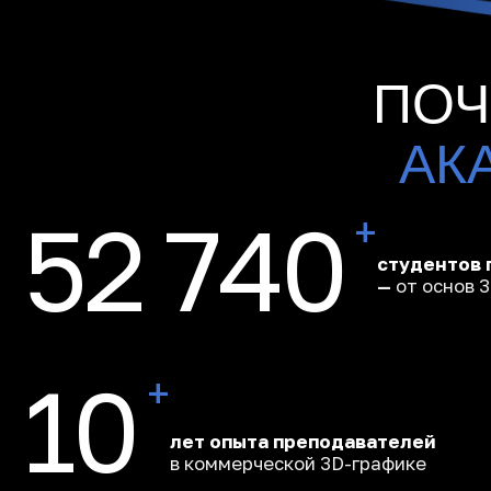
500
проектов выполнено командой Playestate —
от жилых кварталов до городских инфраструктур
Студенты выход
понятным
пайпл