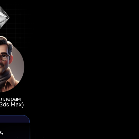
еллерам
 3ds Max)
к,