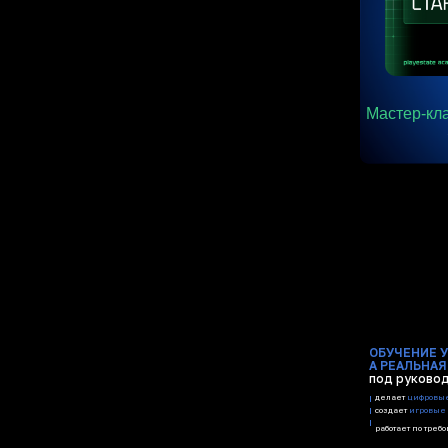
Мастер-кл
ОБУЧЕНИЕ У
А РЕАЛЬНАЯ
под руковод
делает
цифровые
создает
игровые
работает по тре