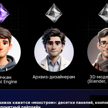
Архвиз-дизайнерам
3D-мод
ичкам
(Blender,
l Engine
вижок кажется «монстром»: десятки панелей, кнопо
епонятный пайплайн.