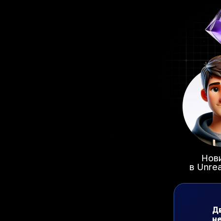
Нов
в Unrea
Д
н