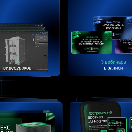
15
3 вебинара
видеоуроков
в записи