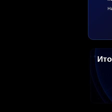
На
Ито