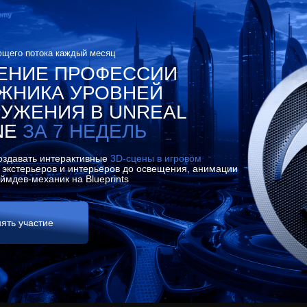
ющего потока каждый месяц
ЕНИЕ ПРОФЕССИИ
ЖНИКА УРОВНЕЙ
РУЖЕНИЯ В UNREAL
NE
ЗА 7 НЕДЕЛЬ
оздавать интерактивные
3D-сцены в игровом
экстерьеров и интерьеров до освещения, анимации
ТЬ
еймдев-механик на Blueprints
TE
+
ять участие
специалистов в штате
— все
работают с реальными заказами
%
актуальный пайплайн
—
мы не преподаем в теории, мы учим тому,
что делаем каждый день сами