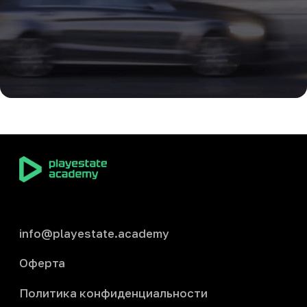
info@playestate.academy
Оферта
Политика конфиденциальности
Согласие на публикацию отзывов
Согласие на обработку персональных данных
+7-981-205-59-05
ООО «ПЛЕЙЭСТЕЙТ-НЕДВИЖИМОСТЬ»,
Расчётный счёт: 40 702 810 220 000 296 960, Название
банка:
ООО «Банк Точка», БИК: 44 525 104, Корреспондентский
счёт: 30 101 810 745 374 523 392, ИНН: 5 032 378 556, КПП: